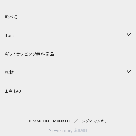
タシュイー
コインケース
ショルダーバッグ
ダルマキーリング
靴べら
ディバ
ダイアパース
トートバッグ
３つ折りキーケース
Item
ワンタッチ コインケース
タシュイー
チェーンバッグ
リールキーケース
リップケース
ギフトラッピング無料商品
ナノショルダー
ダブルフラップ
キーリング
ティッシュポーチ
素材
コインキャッチ
キーキャップ
AirPods ケース
サドルプルアップレザー
１点もの
チャーム
キーキャップ
SULLY ゴートレザー
© MAISON MANKITI ／ メゾン マンキチ
バッグチャーム
Dꓷ キーチェーン
スマホショルダー／ストラップ／コードホルダー
バッファローレザー
Powered by