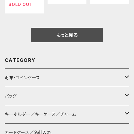
ク□
□
SOLD OUT
もっと見る
CATEGORY
財布・コインケース
コンパクト財布
バッグ
長財布
サコッシュ
キーホルダー／キーケース／チャーム
マペン
薄財布
巾着バッグ
パッチン キーリング
カードケース／名刺入れ