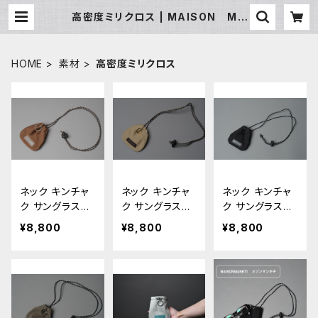
高密度ミリクロス | MAISON MA
NKITI ／ メゾン マンキチ
HOME
素材
高密度ミリクロス
ネック キンチャ
ネック キンチャ
ネック キンチャ
ク サングラスホ
ク サングラスホ
ク サングラスホ
ルダー □アー
ルダー □チノ
ルダー □ブラ
¥8,800
¥8,800
¥8,800
モンド・オークベ
ベージュ・カスタ
ック・ブラック□
ージュ□
ーニョ□