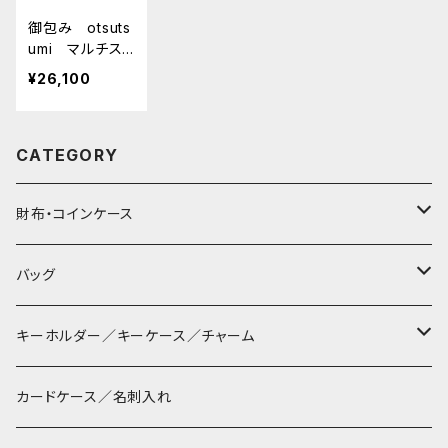
御包み otsuts
umi マルチスト
ラップ □ワタ
¥26,100
カーキ・サンドグ
レー／ブラック
ネイビー・グレー
CATEGORY
□
財布・コインケース
コンパクト財布
バッグ
長財布
サコッシュ
キーホルダー／キーケース／チャーム
マペン
薄財布
巾着バッグ
パッチン キーリング
カードケース／名刺入れ