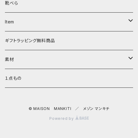
タシュイー
コインケース
ショルダーバッグ
ダルマキーリング
靴べら
ディバ
ダイアパース
トートバッグ
３つ折りキーケース
Item
ワンタッチ コインケース
タシュイー
チェーンバッグ
リールキーケース
リップケース
ギフトラッピング無料商品
ナノショルダー
ダブルフラップ
キーリング
ティッシュポーチ
素材
コインキャッチ
キーキャップ
AirPods ケース
サドルプルアップレザー
１点もの
チャーム
キーキャップ
SULLY ゴートレザー
© MAISON MANKITI ／ メゾン マンキチ
バッグチャーム
Dꓷ キーチェーン
スマホショルダー／ストラップ／コードホルダー
バッファローレザー
Powered by
サークル キーチャーム
マルチストラップ
ヘキサ キーパース
ネック キンチャク サングラスホルダー
ロロシュリンクレザー