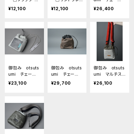
ラック□
ー・ターコイズ□
ン リバーシブ
¥12,100
¥12,100
¥26,400
ルバッグ □ブ
ラック・オリーブ
□
御包み otsuts
御包み otsuts
御包み otsuts
umi チェー
umi チェー
umi マルチスト
ン □ワタカー
ン □KUDUス
ラップ □キナ
¥23,100
¥29,700
¥26,100
キ・サンドグレー
トーン・ブラック
リ・オリーブ／ボ
□
□
ルドー・ピレンジ
□