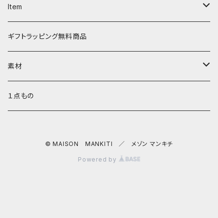
ディバ
ダイアパース
トートバッグ
３つ折りキーケース
Item
ワンタッチ コインケース
タシュイー
チェーンバッグ
リールキーケース
リップケース
ギフトラッピング無料商品
ナノショルダー
ダブルフラップ
キーリング
ティッシュポーチ
素材
コインキャッチ
キーキャップ
AirPods ケース
サドルプルアップレザー
１点もの
チャーム
キーキャップ
SULLY ゴートレザー
© MAISON MANKITI ／ メゾン マンキチ
バッグチャーム
Dꓷ キーチェーン
スマホショルダー／ストラップ／コードホルダー
バッファローレザー
Powered by
サークル キーチャーム
マルチストラップ
ヘキサ キーパース
ネック キンチャク サングラスホルダー
ロロシュリンクレザー
iphoneケーブルホルダー
ネックホルダー
クロシェット
通帳ケース
シュランケンカーフレザー