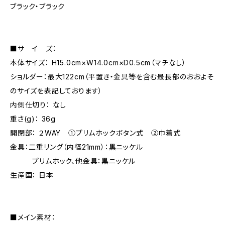
ブラック・ブラック
■サ イ ズ：
本体サイズ： H15.0cm×W14.0cm×D0.5cm（マチなし）
ショルダー：最大122cm（平置き・金具等を含む最長部のおおよそ
のサイズを表記しております）
内側仕切り： なし
重さ(g)： 36g
開閉部： ２WAY ①プリムホックボタン式 ②巾着式
金具：二重リング（内径21mm）：黒ニッケル
プリムホック、他金具：黒ニッケル
生産国： 日本
■メイン素材：