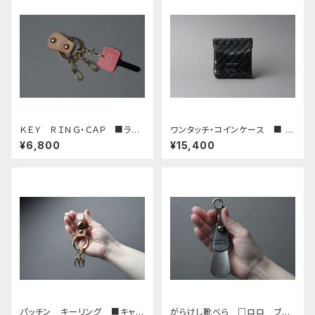
ＫＥＹ ＲＩＮＧ・ＣＡＰ ■ライ
ワンタッチ・コインケース ■ Q
トベージュG・ポト ピンク■_真
ブラック■
¥6,800
¥15,400
鍮キーリング・キーキャップセッ
ト_
パッチン キーリング ■キャメ
がらけし靴べら □ロロ ブラ