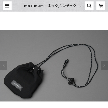
maximum ネック キンチャク □
ブラック・ブラック□ | MAISON M
ANKITI ／ メゾン マンキチ