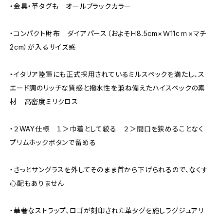
・金具・革タグも オールブラックカラー
・コンパクト財布 ダイアパース（およそＨ8.5cm×Ｗ11cｍ×マチ
2cm）が入るサイズ感
・イタリア陸軍にも正式採用されているミルスペックを満たし、ス
エード調のリッチな質感と撥水性を兼ね備えたハイスペックの素
材 高密度ミリクロス
・２WAY仕様 １＞巾着として絞る ２＞間口を狭めることなく
プリムホックボタンで留める
・さっとサングラスを外してそのまま首から下げられるので、なくす
心配もありません
・華奢なストラップ、ロゴが刻印された革タグを施しラグジュアリ