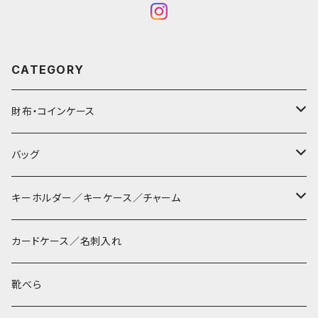
CATEGORY
財布・コインケース
コンパクト財布
バッグ
長財布
サコッシュ
キーホルダー／キーケース／チャーム
マペン
薄財布
巾着バッグ
パッチン キーリング
カードケース／名刺入れ
タシュイー
コインケース
ショルダーバッグ
ダルマキーリング
靴べら