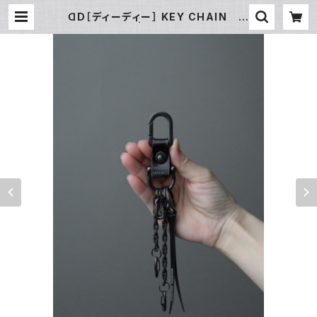
ꓷD［ディーディー］ KEY CHAIN ダ
ールブラック | MAISON MANKI
TI ／ メゾン マンキチ