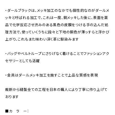
・ダールブラックは、メッキ加工のなかでも個性的なのがダールメ
ッキと呼ばれる加工で、これは一度、銅メッキした後に、表面を薬
品で化学反応させ渋みのある黒色の皮膜をつける手の込んだ処
理方法で、使っていくうちに段々と下地の銅色が薄っすらと浮かび
上がり、これもまた味わい深く革に馴染みます
・バッグやベルトループにさりげなく着けることでファッションアク
セサリーとしても活躍
・金具はダールメッキ加工を施すことで上品な質感を表現
裁断から縫製全ての工程を日本の職人により丁寧に作り上げて
おります
■カ ラ ー：