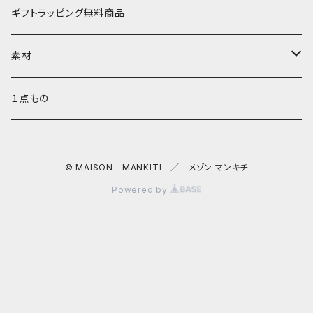
ワンタッチ コインケース
タシュイー
チェーンバッグ
リールキーケース
リップケース
ギフトラッピング無料商品
ナノショルダー
ダブルフラップ
キーリング
ティッシュポーチ
素材
コインキャッチ
キーキャップ
AirPods ケース
サドルプルアップレザー
１点もの
チャーム
キーキャップ
SULLY ゴートレザー
© MAISON MANKITI ／ メゾン マンキチ
バッグチャーム
Dꓷ キーチェーン
スマホショルダー／ストラップ／コードホルダー
バッファローレザー
Powered by
サークル キーチャーム
マルチストラップ
ヘキサ キーパース
ネック キンチャク サングラスホルダー
ロロシュリンクレザー
iphoneケーブルホルダー
ネックホルダー
クロシェット
通帳ケース
シュランケンカーフレザー
コードホルダー
サングラスホルダー
ボールホルダー
ムートン