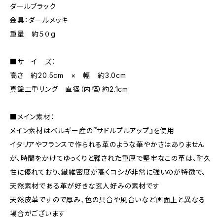
ダールブラック
金具：ダールメッキ
重量 約５０g
■サ イ ズ：
高さ 約20.5cm × 幅 約3.0cm
真鍮二重リング 直径（内径）約2.1cm
■メイン素材：
メイン素材はベルギー産の『サドルプルアップ』を使用
イタリアやフランスで作られる革のような華やかさはありません
が、時間をかけてゆっくりと鞣された重厚で堅牢なこの革は、耐久
性に優れており、繊維密度が高くコシが非常に強いのが特徴で、
天然素材である革が好きな玄人好みの素材です
天然皮革ですので厚み、色の具合や風合いなど画面上と異なる
場合がございます