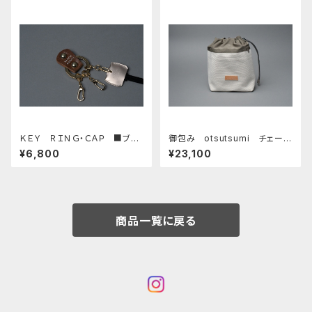
ＫＥＹ ＲＩＮＧ・ＣＡＰ ■ブラ
御包み otsutsumi チェー
ウンG・ピンクゴールド■_真鍮
ン □キナリ・オリーブ□
¥6,800
¥23,100
キーリング・キーキャップセット_
商品一覧に戻る