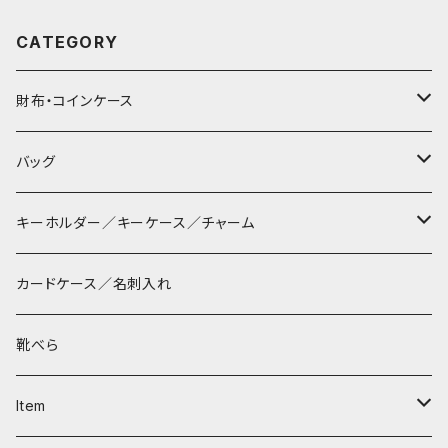
CATEGORY
財布・コインケース
コンパクト財布
バッグ
長財布
サコッシュ
キーホルダー／キーケース／チャーム
マペン
薄財布
巾着バッグ
パッチン キーリング
カードケース／名刺入れ
タシュイー
コインケース
ショルダーバッグ
ダルマキーリング
靴べら
ディバ
ダイアパース
トートバッグ
３つ折りキーケース
Item