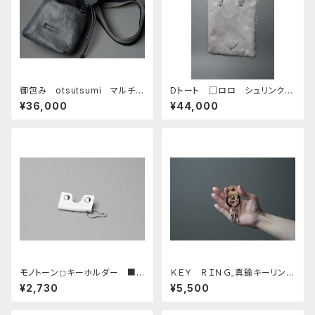
御包み otsutsumi マルチス
Dトート □ロロ シュリンク・
トラップ □ロロ シュリンク
オークベージュ／アンティークG
¥36,000
¥44,000
ブラック・ブラック□
□
モノトーン◻︎キーホルダー ■
ＫＥＹ ＲＩＮＧ_真鍮キーリング
ホワイト■
_■シルバー・ライトベージュ■
¥2,730
¥5,500