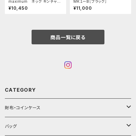
maximum ネック キンチャ
MK１ーB［ブラック］
ク □オリーブ・ゴールド□
¥10,450
¥11,000
商品一覧に戻る
CATEGORY
財布・コインケース
コンパクト財布
バッグ