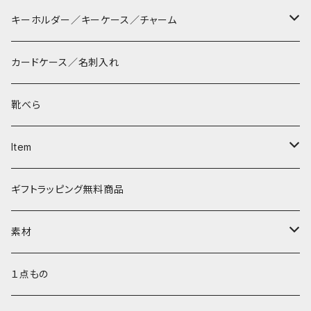
長財布
サコッシュ
キーホルダー／キーケース／チャーム
マペン
薄財布
巾着バッグ
パッチン キーリング
カードケース／名刺入れ
タシュイー
コインケース
ショルダーバッグ
ダルマキーリング
靴べら
ディバ
ダイアパース
トートバッグ
３つ折りキーケース
Item
ワンタッチ コインケース
タシュイー
チェーンバッグ
リールキーケース
リップケース
ギフトラッピング無料商品
ナノショルダー
ダブルフラップ
キーリング
ティッシュポーチ
素材
コインキャッチ
キーキャップ
AirPods ケース
サドルプルアップレザー
１点もの