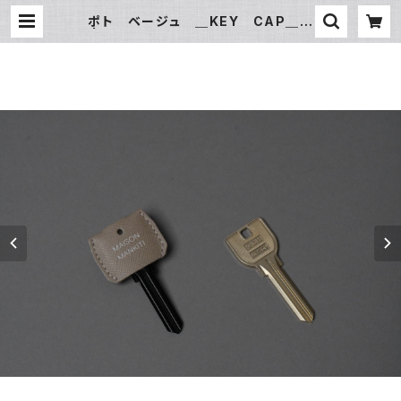
ポト ベージュ ＿KEY CAP＿
| MAISON MANKITI ／ メゾ
ン マンキチ