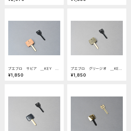
プエブロ サビア ＿KEY C
プエブロ グリージオ ＿KEY
AP＿
CAP＿
¥1,850
¥1,850