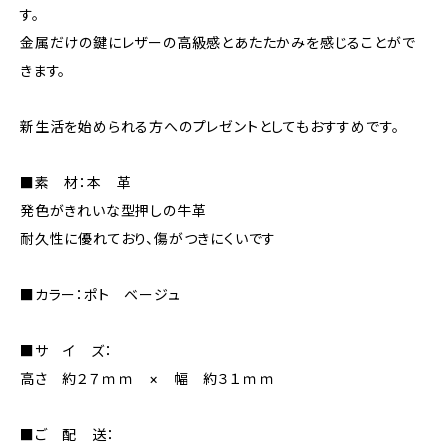
す。
金属だけの鍵にレザーの高級感とあたたかみを感じることがで
きます。
新生活を始められる方へのプレゼントとしてもおすすめです。
■素 材：本 革
発色がきれいな型押しの牛革
耐久性に優れており、傷がつきにくいです
■カラー：ポト ベージュ
■サ イ ズ：
高さ 約２７ｍｍ × 幅 約３１ｍｍ
■ご 配 送：