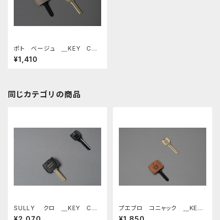
ポト ベージュ ＿KEY CAP
＿
¥1,410
同じカテゴリの商品
SULLY クロ ＿KEY CAP
プエブロ コニャック ＿KEY
＿
CAP＿
¥2,070
¥1,850