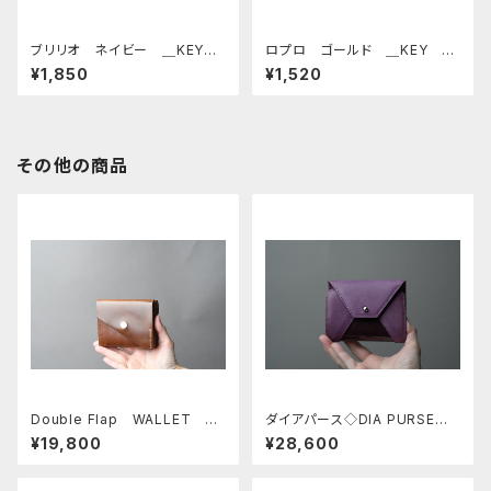
ブリリオ ネイビー ＿KEY
ロプロ ゴールド ＿KEY C
CAP＿
AP＿
¥1,850
¥1,520
その他の商品
Double Flap WALLET
ダイアパース◇DIA PURSE◇
□IBIZA NOCE□
ロロ グレープ
¥19,800
¥28,600