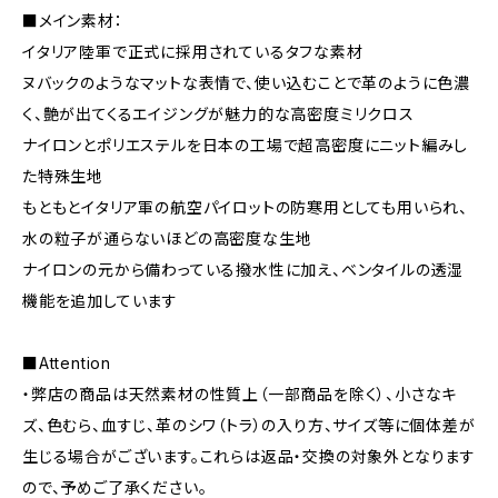
■メイン素材：
イタリア陸軍で正式に採用されているタフな素材
ヌバックのようなマットな表情で、使い込むことで革のように色濃
く、艶が出てくるエイジングが魅力的な高密度ミリクロス
ナイロンとポリエステルを日本の工場で超高密度にニット編みし
た特殊生地
もともとイタリア軍の航空パイロットの防寒用としても用いられ、
水の粒子が通らないほどの高密度な生地
ナイロンの元から備わっている撥水性に加え、ベンタイルの透湿
機能を追加しています
■Attention
・弊店の商品は天然素材の性質上（一部商品を除く）、小さなキ
ズ、色むら、血すじ、革のシワ（トラ）の入り方、サイズ等に個体差が
生じる場合がございます。これらは返品・交換の対象外となります
ので、予めご了承ください。