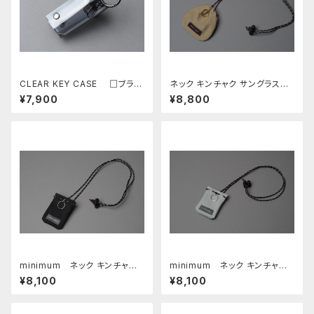
CLEAR KEY CASE □ブラッ
ネック キンチャク サングラスホ
ク□
ルダー □チノ ベージュ・カスタ
¥7,900
¥8,800
ーニョ□
minimum ネック キンチャ
minimum ネック キンチャ
ク □ブラック・ブラック□
ク □サンドグレー・ロロ ブラ
¥8,100
¥8,100
ック□