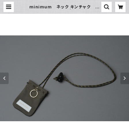
minimum ネック キンチャク □
オリーブ・ホワイト□ | MAISON M
ANKITI ／ メゾン マンキチ