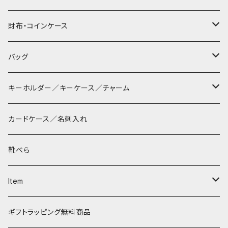
財布・コインケース
コンパクト財布
バッグ
長財布
サコッシュ
キーホルダー／キーケース／チャーム
マペン
薄財布
巾着バッグ
パッチン キーリング
カードケース／名刺入れ
タシュイー
コインケース
ショルダーバッグ
ダルマキーリング
靴べら
ディバ
ダイアパース
トートバッグ
３つ折りキーケース
Item
ワンタッチ コインケース
タシュイー
チェーンバッグ
リールキーケース
リップケース
ギフトラッピング無料商品