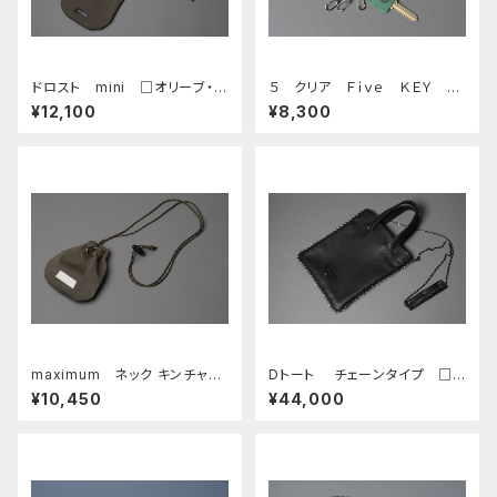
ドロスト mini □オリーブ・ブ
５ クリア Ｆｉｖｅ ＫＥＹ Ｒ
ラック□
ＩＮＧ／ＫＥＹ ＣＡＰセット ク
¥12,100
¥8,300
リアSILVER ⑤／SCグリー
ン・ポト モスグリーン
maximum ネック キンチャ
Dトート チェーンタイプ □ブ
ク □オリーブ・ホワイト□
ラック・ゴールド□
¥10,450
¥44,000