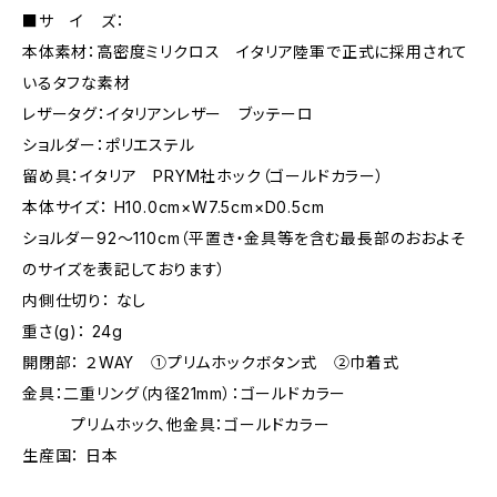
■サ イ ズ：
本体素材：高密度ミリクロス イタリア陸軍で正式に採用されて
いるタフな素材
レザータグ：イタリアンレザー ブッテーロ
ショルダー：ポリエステル
留め具：イタリア PRYM社ホック（ゴールドカラー）
本体サイズ： H10.0cm×W7.5cm×D0.5cm
ショルダー92〜110cm（平置き・金具等を含む最長部のおおよそ
のサイズを表記しております）
内側仕切り： なし
重さ(g)： 24g
開閉部： ２WAY ①プリムホックボタン式 ②巾着式
金具：二重リング（内径21mm）：ゴールドカラー
プリムホック、他金具：ゴールドカラー
生産国： 日本