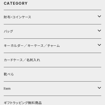
CATEGORY
財布・コインケース
コンパクト財布
バッグ
長財布
サコッシュ
キーホルダー／キーケース／チャーム
マペン
薄財布
巾着バッグ
パッチン キーリング
カードケース／名刺入れ
タシュイー
コインケース
ショルダーバッグ
ダルマキーリング
靴べら
ディバ
ダイアパース
トートバッグ
３つ折りキーケース
Item
ワンタッチ コインケース
タシュイー
チェーンバッグ
リールキーケース
リップケース
ギフトラッピング無料商品