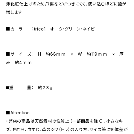
薄化粧仕上げのため爪傷などがつきにくく、使い込むほどに艶が
増します
■カ ラ ー：trico1 オーク・グリーン・ネイビー
■サ イ ズ： H 約68ｍｍ × W 約119ｍｍ × 厚
み 約4ｍｍ
◼️重 量： 約２３g
■Attention
・弊店の商品は天然素材の性質上（一部商品を除く）、小さなキ
ズ、色むら、血すじ、革のシワ（トラ）の入り方、サイズ等に個体差が