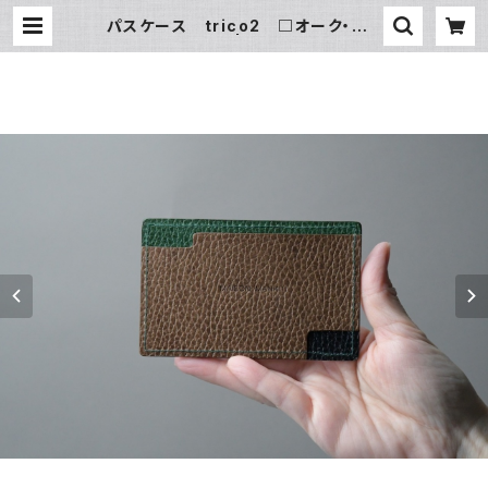
パスケース trico2 □オーク・グリ
ーン・ネイビー□ | MAISON MAN
KITI ／ メゾン マンキチ