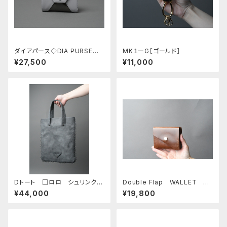
ダイアパース◇DIA PURSE◇
MK１ーG［ゴールド］
リスオ ライトグレー
¥27,500
¥11,000
Dトート □ロロ シュリンク・
Double Flap WALLET
ブラック／ブラックN□
□IBIZA NOCE□
¥44,000
¥19,800