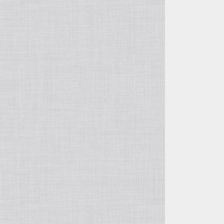
ダー
クロシェット
シュランケンカーフレザー
iphoneケーブルホルダー
ネックホルダー
通帳ケース
ムートン
コードホルダー
サングラスホルダー
ボールホルダー
高密度ミリクロス
スマホショルダー
カップスリーブ
帆布
マウスパッド
クリア
ペンケース
パラコード
印鑑ケース
真鍮
グローブ・マフラーホルダー