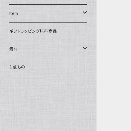
ディバ
ダイアパース
トートバッグ
３つ折りキーケース
Item
ワンタッチ コインケース
タシュイー
チェーンバッグ
リールキーケース
リップケース
ギフトラッピング無料商品
ナノショルダー
ダブルフラップ
キーリング
ティッシュポーチ
素材
コインキャッチ
キーキャップ
AirPods ケース
サドルプルアップレザー
１点もの
チャーム
キーキャップ
SULLY ゴートレザー
バッグチャーム
Dꓷ キーチェーン
スマホショルダー／ストラップ／コー
バッファローレザー
ドホルダー
サークル キーチャーム
ヘキサ キーパース
ロロシュリンクレザー
マルチストラップ
ネック キンチャク サングラスホル