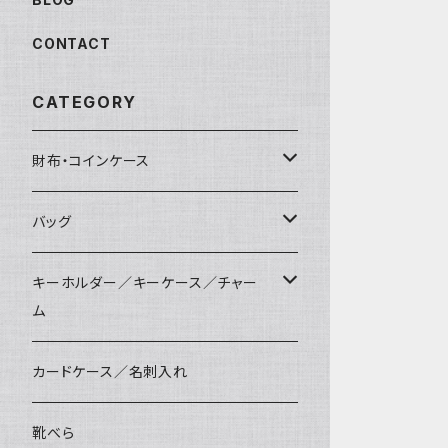
CONTACT
CATEGORY
財布・コインケース
コンパクト財布
バッグ
長財布
サコッシュ
キーホルダー／キーケース／チャー
ム
マペン
薄財布
巾着バッグ
パッチン キーリング
カードケース／名刺入れ
タシュイー
コインケース
ショルダーバッグ
ダルマキーリング
靴べら