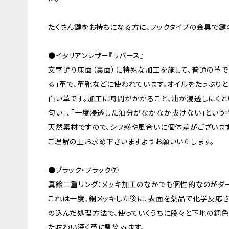
たくさん鍵をお持ちになる方に、フックタイプの金具で鍵
●イタリアンレザー『リバース』
文字通り床面（裏面）に特殊な加工を施して、普通の革で
る」革で、革靴などに使われています。オイルをたっぷり
白い革です。加工に時間がかかること、油が浸透しにくと
匂い」、「一度浸透した油分がなかなか抜けない」という
天然素材ですので、シワ感や風合いに個体差がございます
ご理解の上お求め下さいますようお願いいたします。
●ブラック・ブラック⑦
真鍮二重リング：メッキ加工のなかでも個性的なのがダ
これは一度、銅メッキした後に、表面を薬品で化学反応
の込んだ処理方法で、使っていくうちに段々と下地の銅色
た味わい深く革に馴染みます。