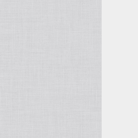
リバースレザー
ラゲッジタグ
ダールメッキ加工