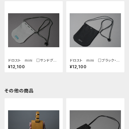
ドロスト mini □サンドグレ
ドロスト mini □ブラック・ブ
ー・ターコイズ□
ラック□
¥12,100
¥12,100
その他の商品