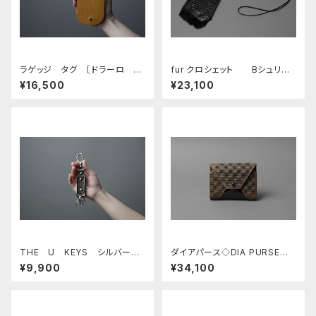
ラゲッジ タグ ［ドラーロ イ
fur クロシェット Bシュリン
エロー／シルバー］
ク ブラック／ラビットファー
¥16,500
¥23,100
ブラック
THE U KEYS シルバーグ
ダイアパース◇DIA PURSE◇
レー
Q カーキオーカー
¥9,900
¥34,100