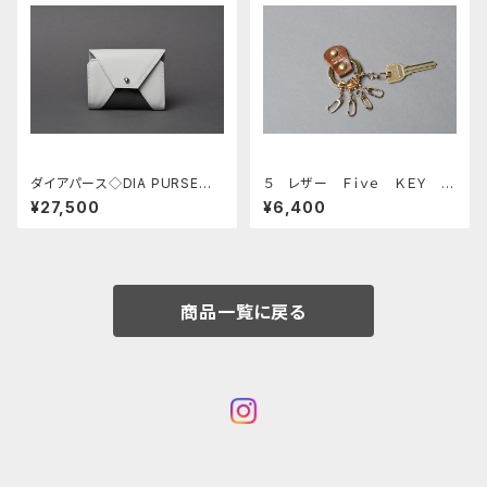
ダイアパース◇DIA PURSE◇
５ レザー Ｆｉｖｅ ＫＥＹ Ｒ
リスオ シロ
ＩＮＧ 真鍮キーリング_
¥27,500
¥6,400
商品一覧に戻る