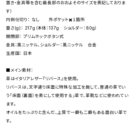
置き・金具等を含む最長部のおおよそのサイズを表記しておりま
す）
内側仕切り： なし 外ポケット✖️１箇所
重さ(g)： 217g（本体：137g ショルダー：80g）
開閉部： プリムホックボタン式
金具：黒ニッケル、ショルダー：黒ニッケル 合金
生産国： 日本
■メイン素材：
革はイタリアレザー『リバース』を使用。
リバースは、文字通り床面に特殊な加工を施して、普通の革でい
う「床面（裏面）を表にして使用する」革で、革靴などに使われてい
ます。
オイルをたっぷりと含んだ、上質で一癖も二癖もある面白い革で
す。