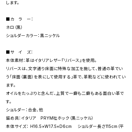
します。
■カ ラ ー：
ネロ（黒）
ショルダーカラー：黒ニッケル
■サ イ ズ：
本体素材：革はイタリアレザー『リバース』を使用。
リバースは、文字通り床面に特殊な加工を施して、普通の革でい
う「床面（裏面）を表にして使用する」革で、革靴などに使われてい
ます。
オイルをたっぷりと含んだ、上質で一癖も二癖もある面白い革で
す。
ショルダー：合金、他
留め具：イタリア PRYM社ホック（黒ニッケル）
本体サイズ： H16.5×W17.5×D6cm ショルダー長さ115cm（平