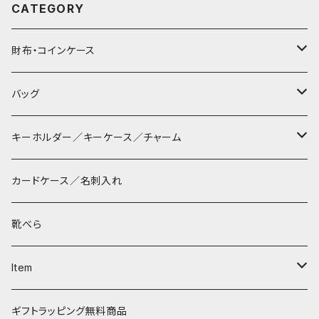
CATEGORY
財布・コインケース
コンパクト財布
バッグ
長財布
サコッシュ
キーホルダー／キーケース／チャーム
マペン
薄財布
巾着バッグ
パッチン キーリング
カードケース／名刺入れ
タシュイー
コインケース
ショルダーバッグ
ダルマキーリング
靴べら
ディバ
ダイアパース
トートバッグ
３つ折りキーケース
Item
ワンタッチ コインケース
タシュイー
チェーンバッグ
リールキーケース
リップケース
ギフトラッピング無料商品