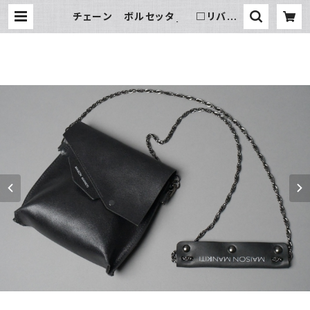
チェーン ボルセッタ □リバー
ス ネロ（ブラック）□ | MAISON
MANKITI ／ メゾン マンキチ