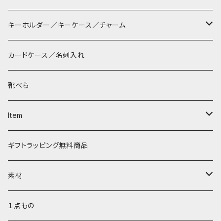
長財布
サコッシュ
キーホルダー／キーケース／チャーム
マペン
薄財布
巾着バッグ
パッチン キーリング
カードケース／名刺入れ
タシュイー
コインケース
ショルダーバッグ
ダルマキーリング
靴べら
ディバ
ダイアパース
トートバッグ
３つ折りキーケース
Item
ワンタッチ コインケース
タシュイー
チェーンバッグ
リールキーケース
リップケース
ギフトラッピング無料商品
ナノショルダー
ダブルフラップ
キーリング
ティッシュポーチ
素材
コインキャッチ
キーキャップ
AirPods ケース
サドルプルアップレザー
１点もの