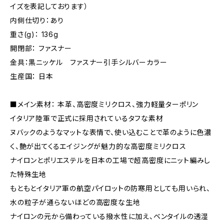
イズを表記しております）
内側仕切り：あり
重さ(g)： 136g
開閉部： ファスナー
金具：黒ニッケル ファスナー引手シルバーカラー
生産国： 日本
■メイン素材： 本革、高密度ミリクロス、強力軽量ターポリン
イタリア陸軍で正式に採用されているタフな素材
ヌバックのようなマットな表情で、使い込むことで革のように色濃
く、艶が出てくるエイジングが魅力的な高密度ミリクロス
ナイロンとポリエステルを日本の工場で超高密度にニット編みし
た特殊生地
もともとイタリア軍の航空パイロットの防寒用としても用いられ、
水の粒子が通らないほどの高密度な生地
ナイロンの元から備わっている撥水性に加え、ベンタイルの透湿