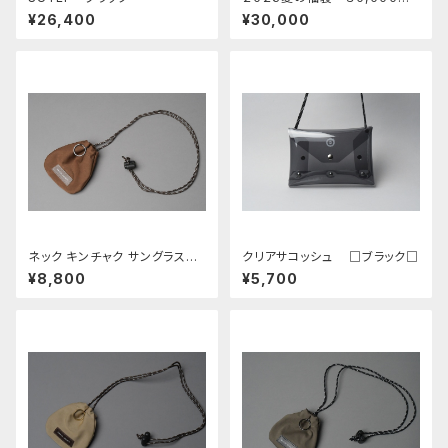
［ダイアパース・レクタングルポ
¥26,400
¥30,000
ーチ他 合計５点］ 数量限定
ネック キンチャク サングラスホ
クリアサコッシュ □ブラック□
ルダー □アーモンド・オークベ
¥8,800
¥5,700
ージュ□