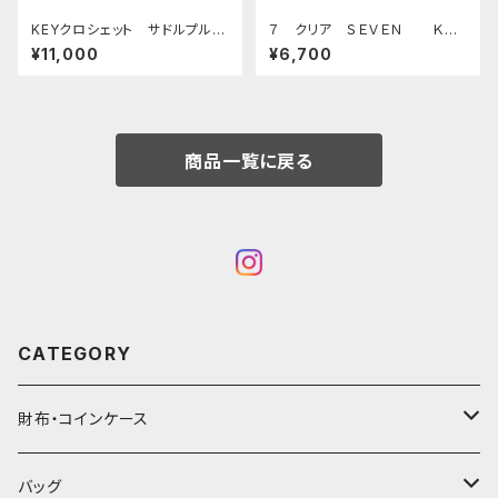
KEYクロシェット サドルプルア
７ クリア ＳＥＶＥＮ ＫＥ
ップ ブラック
Ｙ ＲＩＮＧ 真鍮キーリング_
¥11,000
¥6,700
商品一覧に戻る
CATEGORY
財布・コインケース
コンパクト財布
バッグ