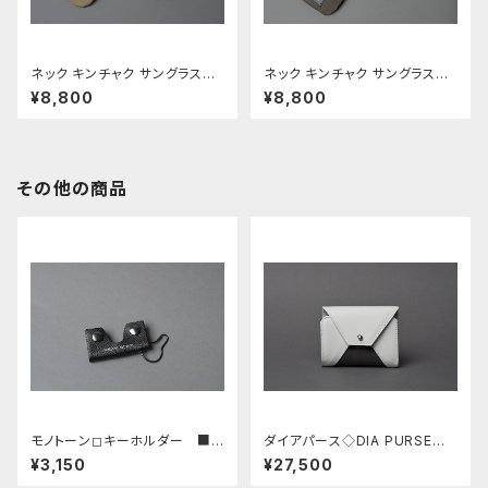
ネック キンチャク サングラスホ
ネック キンチャク サングラスホ
ルダー □チノ ベージュ・カスタ
ルダー □オリーブ・ブラック□
¥8,800
¥8,800
ーニョ□
その他の商品
モノトーン◻︎キーホルダー ■オ
ダイアパース◇DIA PURSE◇
ールブラック■
リスオ シロ
¥3,150
¥27,500