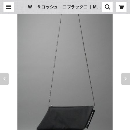
W サコッシュ □ブラック□ | MAI
SON MANKITI ／ メゾン マン
キチ