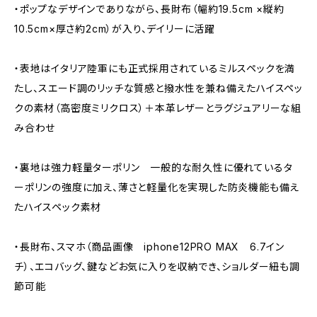
・ポップなデザインでありながら、長財布（幅約19.5cm ×縦約
10.5cm×厚さ約2cm）が入り、デイリーに活躍
・表地はイタリア陸軍にも正式採用されているミルスペックを満
たし、スエード調のリッチな質感と撥水性を兼ね備えたハイスペッ
クの素材（高密度ミリクロス）＋本革レザーとラグジュアリーな組
み合わせ
・裏地は強力軽量ターポリン 一般的な耐久性に優れているタ
ーポリンの強度に加え、薄さと軽量化を実現した防炎機能も備え
たハイスペック素材
・長財布、スマホ（商品画像 iphone12PRO MAX 6.7イン
チ）、エコバッグ、鍵などお気に入りを収納でき、ショルダー紐も調
節可能