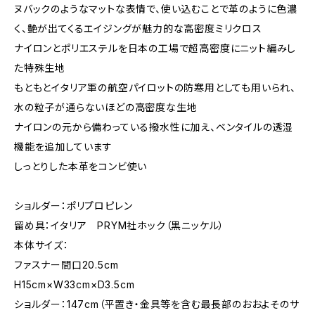
ヌバックのようなマットな表情で、使い込むことで革のように色濃
く、艶が出てくるエイジングが魅力的な高密度ミリクロス
ナイロンとポリエステルを日本の工場で超高密度にニット編みし
た特殊生地
もともとイタリア軍の航空パイロットの防寒用としても用いられ、
水の粒子が通らないほどの高密度な生地
ナイロンの元から備わっている撥水性に加え、ベンタイルの透湿
機能を追加しています
しっとりした本革をコンビ使い
ショルダー：ポリプロピレン
留め具：イタリア PRYM社ホック（黒ニッケル）
本体サイズ：
ファスナー間口20.5cm
H15cm×W33cm×D3.5cm
ショルダー：147cm（平置き・金具等を含む最長部のおおよそのサ