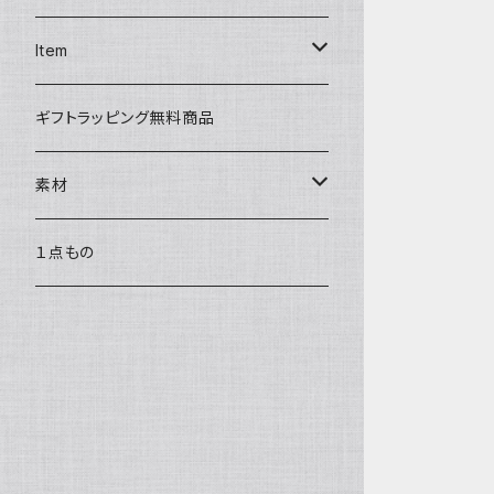
ディバ
ダイアパース
トートバッグ
３つ折りキーケース
Item
ワンタッチ コインケース
タシュイー
チェーンバッグ
リールキーケース
リップケース
ギフトラッピング無料商品
ナノショルダー
ダブルフラップ
キーリング
ティッシュポーチ
素材
コインキャッチ
キーキャップ
AirPods ケース
サドルプルアップレザー
１点もの
チャーム
キーキャップ
SULLY ゴートレザー
バッグチャーム
Dꓷ キーチェーン
スマホショルダー／ストラップ／コー
バッファローレザー
ドホルダー
サークル キーチャーム
ヘキサ キーパース
ロロシュリンクレザー
マルチストラップ
ネック キンチャク サングラスホル