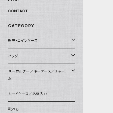
CONTACT
CATEGORY
財布・コインケース
コンパクト財布
バッグ
長財布
サコッシュ
キーホルダー／キーケース／チャー
ム
マペン
薄財布
巾着バッグ
パッチン キーリング
カードケース／名刺入れ
タシュイー
コインケース
ショルダーバッグ
ダルマキーリング
靴べら