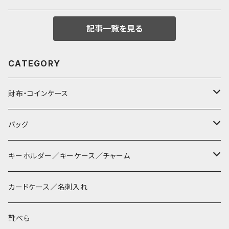
記事一覧を見る
CATEGORY
財布・コインケース
コンパクト財布
バッグ
長財布
サコッシュ
キーホルダー／キーケース／チャーム
マペン
薄財布
巾着バッグ
パッチン キーリング
カードケース／名刺入れ
タシュイー
コインケース
ショルダーバッグ
ダルマキーリング
靴べら