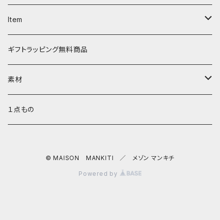
ディバ
ダイアパース
トートバッグ
３つ折りキーケース
Item
ワンタッチ コインケース
タシュイー
チェーンバッグ
リールキーケース
リップケース
ギフトラッピング無料商品
ナノショルダー
ダブルフラップ
キーリング
ティッシュポーチ
素材
コインキャッチ
キーキャップ
AirPods ケース
サドルプルアップレザー
１点もの
チャーム
キーキャップ
SULLY ゴートレザー
© MAISON MANKITI ／ メゾン マンキチ
バッグチャーム
Dꓷ キーチェーン
スマホショルダー／ストラップ／コードホルダー
バッファローレザー
Powered by
サークル キーチャーム
マルチストラップ
ヘキサ キーパース
ネック キンチャク サングラスホルダー
ロロシュリンクレザー