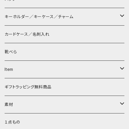
長財布
サコッシュ
キーホルダー／キーケース／チャーム
マペン
薄財布
巾着バッグ
パッチン キーリング
カードケース／名刺入れ
タシュイー
コインケース
ショルダーバッグ
ダルマキーリング
靴べら
ディバ
ダイアパース
トートバッグ
３つ折りキーケース
Item
ワンタッチ コインケース
タシュイー
チェーンバッグ
リールキーケース
リップケース
ギフトラッピング無料商品
ナノショルダー
ダブルフラップ
キーリング
ティッシュポーチ
素材
コインキャッチ
キーキャップ
AirPods ケース
サドルプルアップレザー
１点もの